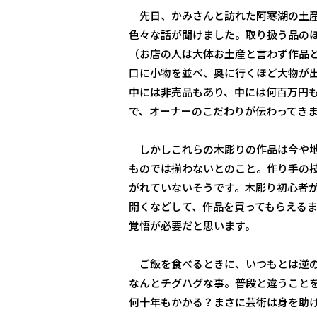
先日、かみさんと訪れた阿寒湖の土産
色々な話が聞けました。取り扱う品の
（お店の人は大体お土産と言わず作品
口に小物を並べ、奥に行くほど大物が
中には非売品もあり、中には何百万円
で、オーナーのこだわりが伝わってき
しかしこれらの木彫りの作品は今や地
ものでは揃わないとのこと。作り手の
がれていないそうです。木彫り初心者
開くなどして、作品を買ってもらえる
覚悟が必要だと思います。
ご飯を食べるときに、いつもとは逆の
なんとチグハグな事。普段と違うこと
何十年もかかる？まさに芸術は身を助