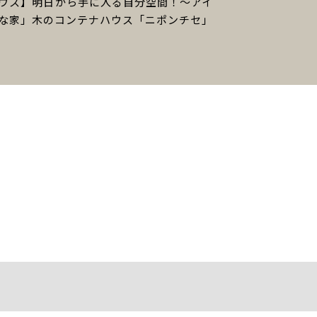
ウス】明日から手に入る自分空間！〜アイ
な家」木のコンテナハウス「ニポンチセ」