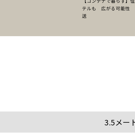
【コンテナで暮らす】住
テルも 広がる可能性 NI・
送
3.5メ