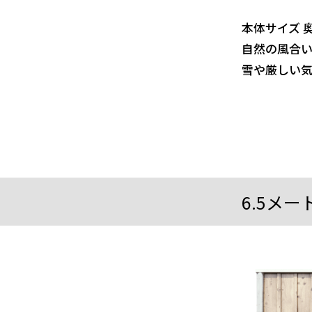
本体サイズ 奥行
自然の風合
雪や厳しい
6.5メ