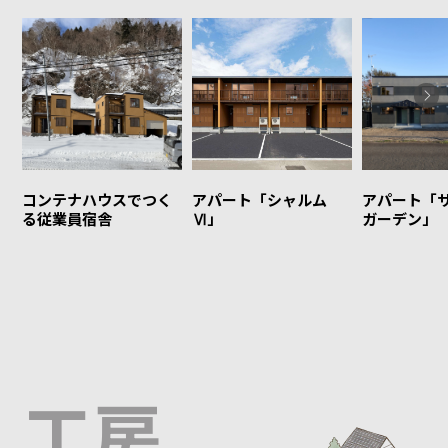
コンテナハウスでつく
アパート「シャルム
アパート「
る従業員宿舎
Ⅵ」
ガーデン」
工房