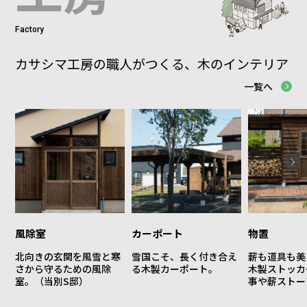
Factory
カサシマ工房の
職人がつくる、
木のインテリア
一覧へ
風除室
カーポート
物置
北向きの玄関を風雪と寒
雪国こそ、長く付き合え
薪も道具も美
さから守るための風除
る木製カーポート。
木製ストッカ
室。（当別S邸）
事や薪ストー
らしを快適に