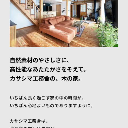
自然素材のやさしさに、
高性能な
あたたかさをそえて。
カサシマ工務舎の、木の家。
いちばん長く過ごす
家の中の時間が、
いちばん心地よいもので
ありますように。
カサシマ工務舎は、