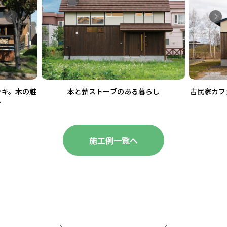
ッキ。木の魅
本と薪ストーブのある暮らし
古民家カフ
し
施工例一覧へ