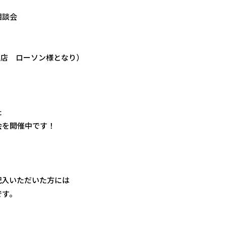
相談会
目店 ローソン様となり）
た
会を開催中です！
記入いただいた方には
です。