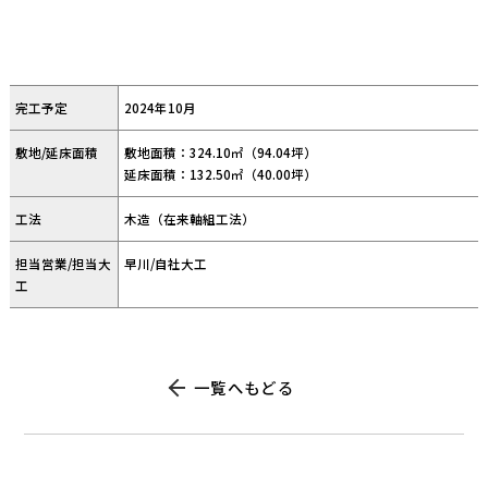
完工予定
2024年10月
敷地/延床面積
敷地面積：324.10㎡（94.04坪）
延床面積：132.50㎡（40.00坪）
工法
木造（在来軸組工法）
担当営業/担当大
早川/自社大工
工
一覧へもどる