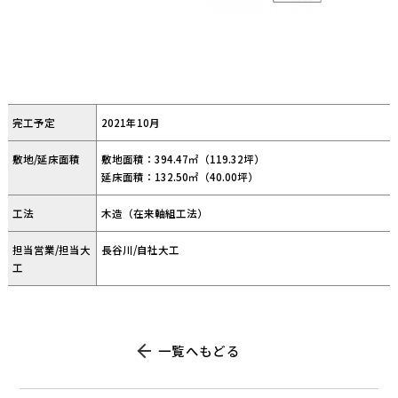
完工予定
2021年10月
敷地/延床面積
敷地面積：394.47㎡（119.32坪）
延床面積：132.50㎡（40.00坪）
工法
木造（在来軸組工法）
担当営業/担当大
長谷川/自社大工
工
一覧へもどる