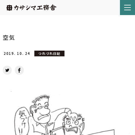
空気
2019.
10.
24
つれづれ日記