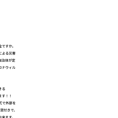
全ですか。
による災害
自治体が定
ロナウィル
きる
ます！！
式で外部を
小窓付きで、
出来ます。