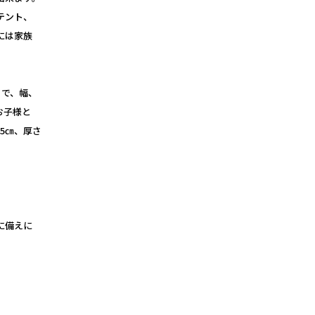
テント、
には家族
さで、幅、
お子様と
5㎝、厚さ
に備えに